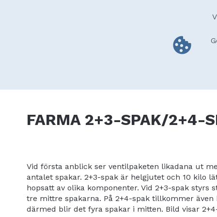
Skip
to
V
main
content
G
Hem
FARMA produkter
BIGAB 
Main
navigation
Utrustning
Ventilpaket
2+3-SPAK/2+4-
FARMA
2+3-SPAK/2+4-S
Vid första anblick ser ventilpaketen likadana ut men 
antalet spakar. 2+3-spak är helgjutet och 10 kilo l
hopsatt av olika komponenter. Vid 2+3-spak styrs 
tre mittre spakarna. På 2+4-spak tillkommer även 
därmed blir det fyra spakar i mitten. Bild visar 2+4