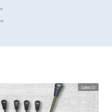
in
Swedish
vi
termarknad & Service
Kontakt
Utskrift
Galleri (1)