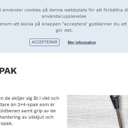
i använder cookies på denna webbplats för att förbättra d
användarupplevelse
enom att klicka på knappen "acceptera" godkänner du att 
gör det.
produkter
Återförsäljare
Om oss
Ef
ACCEPTERAR
Mer information
SPAK
PAK
de skiljer sig åt i vikt och
ättare än 2+4-spak som är
stödbenen samt grip av de
hantering av utskjut och
-spak.